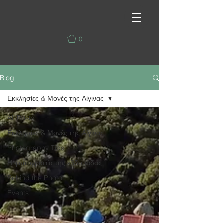
0
Blog
Εκκλησίες & Μονές της Αίγινας
All Posts
Εκκλησίες & Μονές της Αίγινας
Photography Tips
Η φωτογραφία της εβδομάδας
Behind the Photo
Events